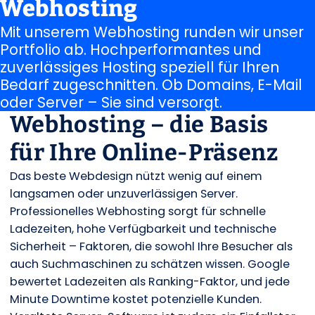
Webhosting
Mit unserem Webhosting runden wir unser
Portfolio ab. Hochperformantes und
zuverlässiges Hosting speziell für Ihren
Bedarf zugeschnitten. Ob Domains, E-Mail
oder Server – Sie sind versorgt.
Webhosting – die Basis
für Ihre Online-Präsenz
Das beste Webdesign nützt wenig auf einem
langsamen oder unzuverlässigen Server.
Professionelles Webhosting sorgt für schnelle
Ladezeiten, hohe Verfügbarkeit und technische
Sicherheit – Faktoren, die sowohl Ihre Besucher als
auch Suchmaschinen zu schätzen wissen. Google
bewertet Ladezeiten als Ranking-Faktor, und jede
Minute Downtime kostet potenzielle Kunden.