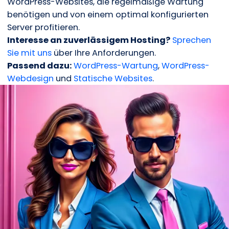
WordPress-Websites, die regelmäßige Wartung
benötigen und von einem optimal konfigurierten
Server profitieren.
Interesse an zuverlässigem Hosting?
Sprechen
Sie mit uns
über Ihre Anforderungen.
Passend dazu:
WordPress-Wartung
,
WordPress-
Webdesign
und
Statische Websites
.