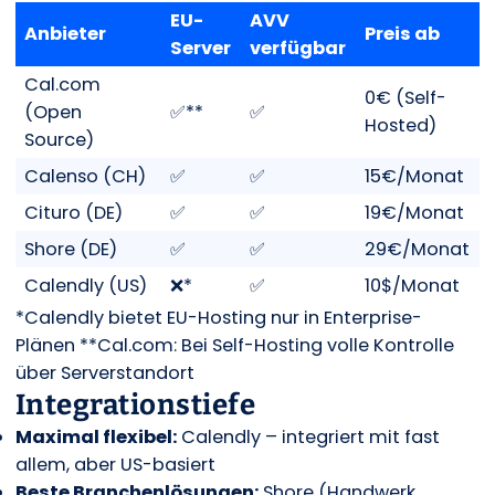
EU-
AVV
Anbieter
Preis ab
Server
verfügbar
Cal.com
0€ (Self-
(Open
✅**
✅
Hosted)
Source)
Calenso (CH)
✅
✅
15€/Monat
Cituro (DE)
✅
✅
19€/Monat
Shore (DE)
✅
✅
29€/Monat
Calendly (US)
❌*
✅
10$/Monat
*Calendly bietet EU-Hosting nur in Enterprise-
Plänen **Cal.com: Bei Self-Hosting volle Kontrolle
über Serverstandort
Integrationstiefe
Maximal flexibel:
Calendly – integriert mit fast
allem, aber US-basiert
Beste Branchenlösungen:
Shore (Handwerk,